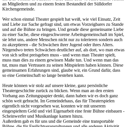
an Mitgliedern und zu einem festen Bestandteil der Sülldorfer
Kirchengemeinde.
Wer schon einmal Theater gespielt hat weiß, wie viel Einsatz, Zeit
und Liebe zur Sache gefragt sind, um etwas Vorzeigbares zu Stande
und auf die Bühne zu bringen. Und gerade diese gemeinsame Liebe
zu einer Sache, diese eingeschworene Arbeitsgemeinschaft im Spiel,
sie lehrt uns, andere Menschen nicht nur zu tolerieren sondern auch
zu akzeptieren - die Schwächen ihrer Jugend oder ihres Alters.
Nirgendwo treten Schwächen deutlicher auf, als dort, wo man etwas
von sich selbst preisgeben muss - und wenn man Theater spielt,
muss man dies zu einem gewissen Maße tun. Und wenn man das
tut, muss man Vertrauen zu seinen Mitspielern haben können. Diese
gemeinsamen Erfahrungen sind, glaube wir, ein Grund dafür, dass
so eine Gemeinschaft so lange bestehen kann.
Heute können wir stolz auf unsere kleine, ganz persönliche
Theatergeschichte zurück zu blicken. Wenn man an den ersten
Vorhang aus Zeitungspapier denkt, dann haben wir es doch ganz
schön weit gebracht. Im Gemeindehaus, das für Theaterspielen
eigentlich nicht vorgesehen war, konnten wir mit unserem
eingespieltem Geld und viel Eigenarbeit eine feste Bühne einbauen -
Scheinwerfer und Musikanlage kamen hinzu.
Außerdem gab es für uns und die Gemeinde eine transportable
Bühne, die für Freilichtveranstaltungen und alle anderen Aktivität