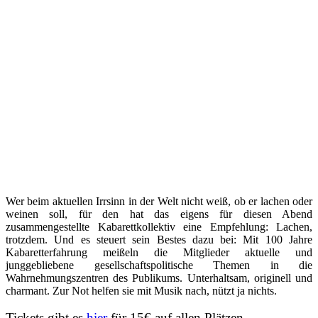
Wer beim aktuellen Irrsinn in der Welt nicht weiß, ob er lachen oder
weinen soll, für den hat das eigens für diesen Abend
zusammengestellte Kabarettkollektiv eine Empfehlung: Lachen,
trotzdem. Und es steuert sein Bestes dazu bei: Mit 100 Jahre
Kabaretterfahrung meißeln die Mitglieder aktuelle und
junggebliebene gesellschaftspolitische Themen in die
Wahrnehmungszentren des Publikums. Unterhaltsam, originell und
charmant. Zur Not helfen sie mit Musik nach, nützt ja nichts.
Tickets gibt es
hier
für 15€ auf allen Plätzen