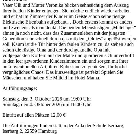
Vater Ulli und Mutter Veronika blicken sehnsüchtig dem Auszug
ihrer beiden Kinder entgegen. Sie möchte endlich wieder arbeiten
und er hat im Zimmer der Kinder im Geiste schon seine riesige
Elektrische Eisenbahn aufgebaut… Doch erstens kommt es anders
und zweitens als man denkt. Die beiden lebenslustigen ,,Mittellager“
ahnen ja noch nicht, dass das Zusammenleben mit der jüngsten
Generation sehr schnell durch das mit den ,,Oldies“ abgelöst werden
soll. Kaum ist die Tür hinter den faulen Kindern zu, da stehen auch
schon die rüstige Oma und der durchgeknallte Opa mit
vollgepackten Koffern auf der Matte und quartieren sich unverhofft
in den leer gewordenen Kinderzimmern ein und sorgen mit ihrer
unkonventionellen Art, ihren Ruhestand zu genießen, für höchst
vergnügliches Chaos. Das kurzweilige ist perfekt! Spielen Sie
Mäuschen und haben Sie Mitleid im Hotel Mama.
Aufführungstage:
Samstag, den 3. Oktober 2026 um 19:00 Uhr
Sonntag, den 4. Oktober 2026 um 16:00 Uhr
Eintritt auf allen Plätzen 12,00 €
Die Aufführungen finden statt in der Aula der Schule Iserbarg,
Iserbarg 2, 22559 Hamburg