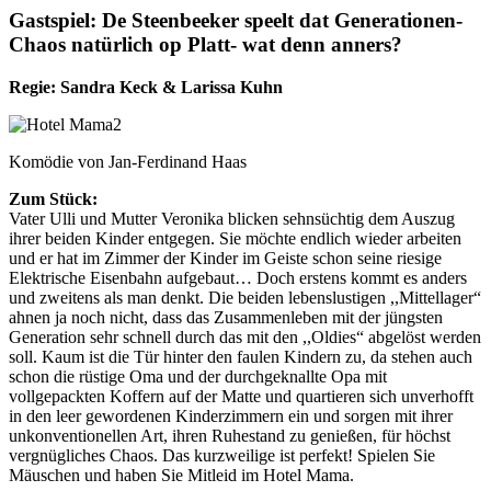
Gastspiel: De Steenbeeker speelt dat Generationen-
Chaos natürlich op Platt- wat denn anners?
Regie: Sandra Keck & Larissa Kuhn
Komödie von Jan-Ferdinand Haas
Zum Stück:
Vater Ulli und Mutter Veronika blicken sehnsüchtig dem Auszug
ihrer beiden Kinder entgegen. Sie möchte endlich wieder arbeiten
und er hat im Zimmer der Kinder im Geiste schon seine riesige
Elektrische Eisenbahn aufgebaut… Doch erstens kommt es anders
und zweitens als man denkt. Die beiden lebenslustigen ,,Mittellager“
ahnen ja noch nicht, dass das Zusammenleben mit der jüngsten
Generation sehr schnell durch das mit den ,,Oldies“ abgelöst werden
soll. Kaum ist die Tür hinter den faulen Kindern zu, da stehen auch
schon die rüstige Oma und der durchgeknallte Opa mit
vollgepackten Koffern auf der Matte und quartieren sich unverhofft
in den leer gewordenen Kinderzimmern ein und sorgen mit ihrer
unkonventionellen Art, ihren Ruhestand zu genießen, für höchst
vergnügliches Chaos. Das kurzweilige ist perfekt! Spielen Sie
Mäuschen und haben Sie Mitleid im Hotel Mama.